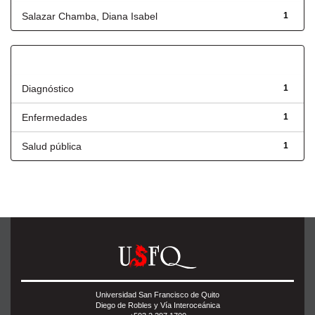
Salazar Chamba, Diana Isabel
1
Título
Diagnóstico
1
Enfermedades
1
Salud pública
1
Universidad San Francisco de Quito
Diego de Robles y Vía Interoceánica