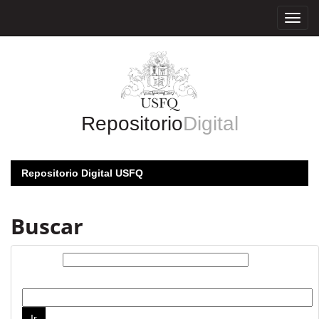
Skip
navigation
Repositorio
Digital
Repositorio Digital USFQ
Buscar
Buscar:
por