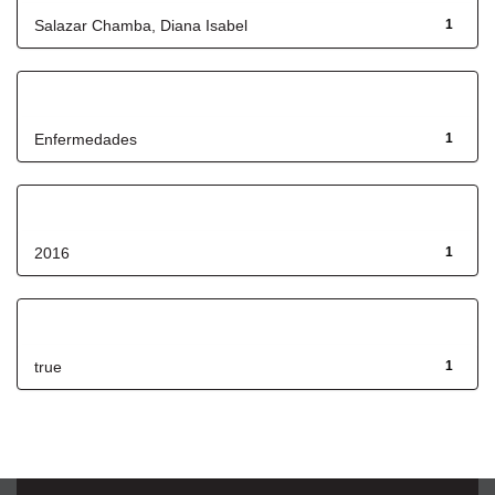
Salazar Chamba, Diana Isabel
1
Título
Enfermedades
1
Fecha de lanzamiento
2016
1
Has File(s)
true
1