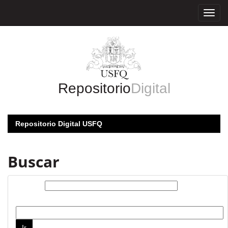
Skip
navigation
Repositorio
Digital
Repositorio Digital USFQ
Buscar
Buscar:
por