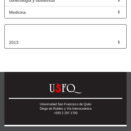
Ginecología y obstetricia
1
Medicina
1
Fecha de lanzamiento
2013
1
Universidad San Francisco de Quito
Diego de Robles y Vía Interoceánica
+593 2 297 1700