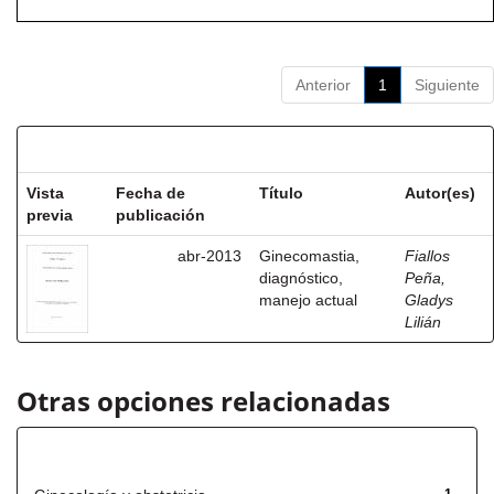
Anterior
1
Siguiente
Resultados por ítem:
Vista
Fecha de
Título
Autor(es)
previa
publicación
abr-2013
Ginecomastia,
Fiallos
diagnóstico,
Peña,
manejo actual
Gladys
Lilián
Otras opciones relacionadas
Título