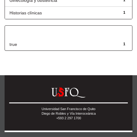
Ginecología y obstetricia
1
Historias clínicas
1
Has File(s)
true
1
Universidad San Francisco de Quito
Diego de Robles y Vía Interoceánica
+593 2 297 1700