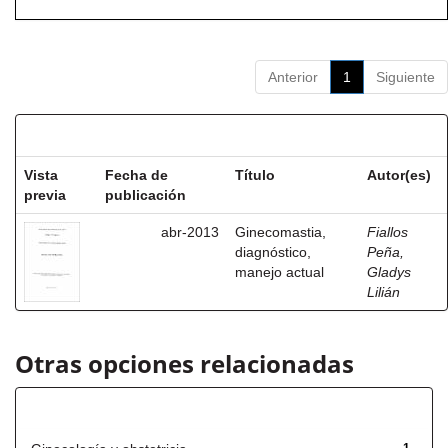
Anterior
1
Siguiente
Resultados por ítem:
Vista
Fecha de
Título
Autor(es)
previa
publicación
abr-2013
Ginecomastia,
Fiallos
diagnóstico,
Peña,
manejo actual
Gladys
Lilián
Otras opciones relacionadas
Título