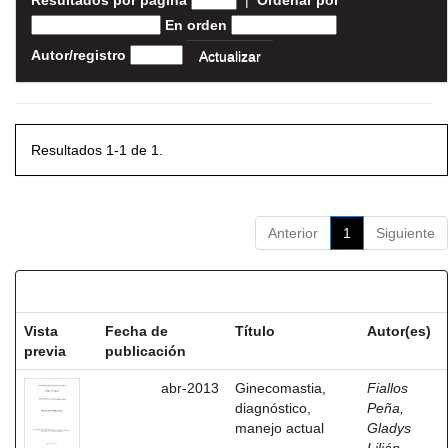
Resultados por página
|
Ordenar por
En orden
Autor/registro
Resultados 1-1 de 1.
Anterior
1
Siguiente
Resultados por ítem:
Vista
Fecha de
Título
Autor(es)
previa
publicación
abr-2013
Ginecomastia,
Fiallos
diagnóstico,
Peña,
manejo actual
Gladys