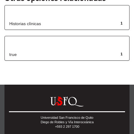
Título
Historias clínicas
1
Has File(s)
true
1
Universidad San Francisco de Quito
Diego de Robles y Vía Interoceánica
+593 2 297 1700