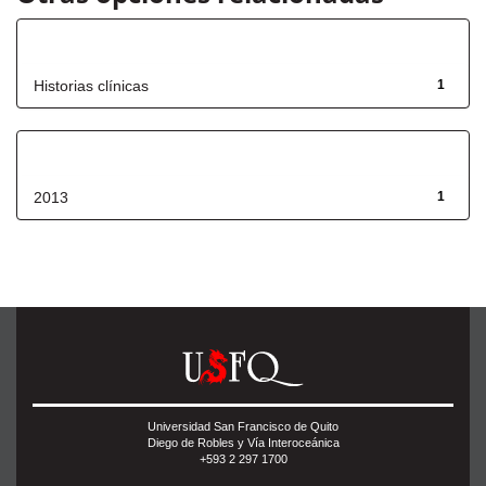
Título
Historias clínicas
1
Fecha de lanzamiento
2013
1
Universidad San Francisco de Quito
Diego de Robles y Vía Interoceánica
+593 2 297 1700