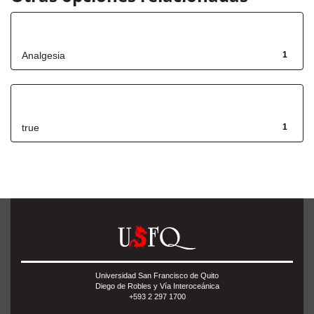
Título
Analgesia
1
Has File(s)
true
1
Universidad San Francisco de Quito
Diego de Robles y Vía Interoceánica
+593 2 297 1700