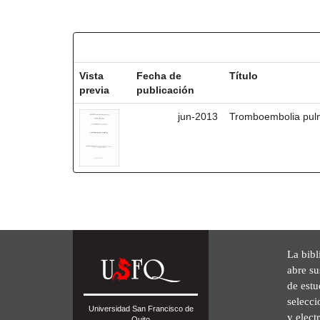
Resultados por ítem:
Vista
Fecha de
Título
previa
publicación
jun-2013
Tromboembolia pul
La bibl
abre su
de est
selecci
Universidad San Francisco de
y elect
Quito