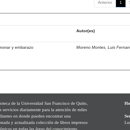
Anterior
1
Autor(es)
monar y embarazo
Moreno Montes, Luis Ferna
ioteca de la Universidad San Francisco de Quito,
Ho
s servicios diariamente para la atención de miles
udiantes en donde pueden encontrar una
Se
onada y actualizada colección de libros impresos
Lu
rónicos en todas las áreas del conocimiento,