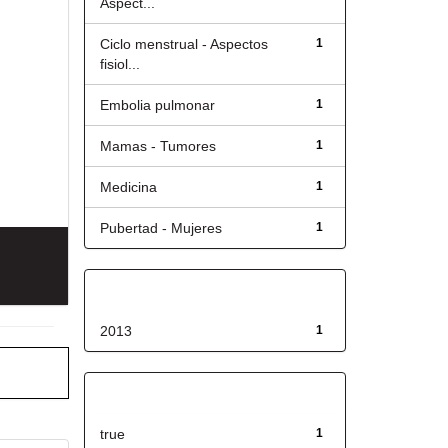
Aspect...
Ciclo menstrual - Aspectos
1
fisiol...
Embolia pulmonar
1
Mamas - Tumores
1
Medicina
1
Pubertad - Mujeres
1
Fecha de lanzamiento
2013
1
Has File(s)
true
1