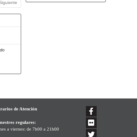
Siguiente
ndo
rarios de Atención
mestres regulares:
nes a viernes: de 7h00 a 21h00