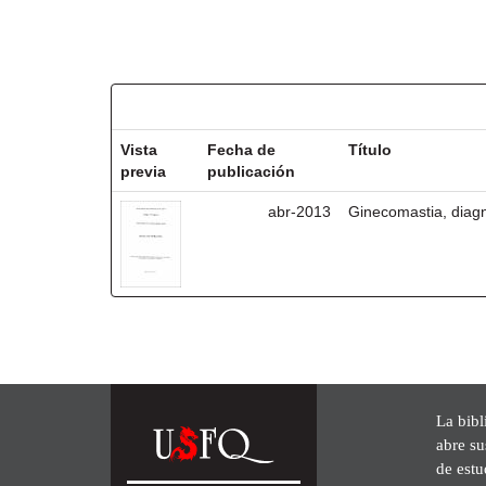
Resultados por ítem:
Vista
Fecha de
Título
previa
publicación
abr-2013
Ginecomastia, diagn
La bibl
abre su
de est