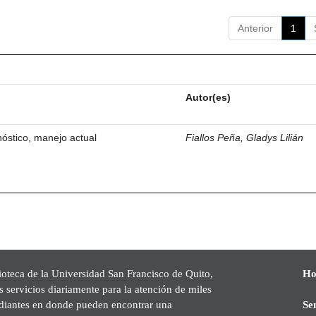
Anterior
1
Autor(es)
óstico, manejo actual
Fiallos Peña, Gladys Lilián
ioteca de la Universidad San Francisco de Quito,
Ho
s servicios diariamente para la atención de miles
udiantes en donde pueden encontrar una
Se