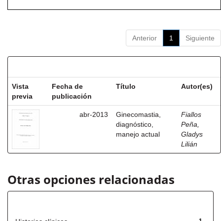
Anterior
1
Siguiente
Resultados por ítem:
Vista
Fecha de
Título
Autor(es)
previa
publicación
abr-2013
Ginecomastia,
Fiallos
diagnóstico,
Peña,
manejo actual
Gladys
Lilián
Otras opciones relacionadas
Título