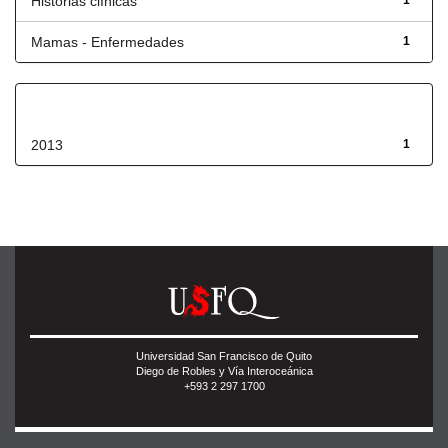
Historias clínicas
1
Mamas - Enfermedades
1
Fecha de lanzamiento
2013
1
Universidad San Francisco de Quito
Diego de Robles y Vía Interoceánica
+593 2 297 1700