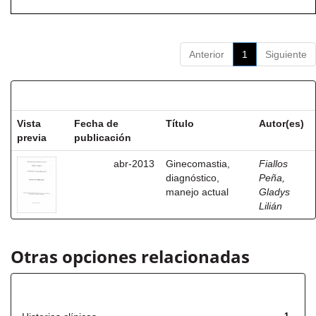
Anterior
1
Siguiente
Resultados por ítem:
Vista
Fecha de
Título
Autor(es)
previa
publicación
abr-2013
Ginecomastia,
Fiallos
diagnóstico,
Peña,
manejo actual
Gladys
Lilián
Otras opciones relacionadas
Título