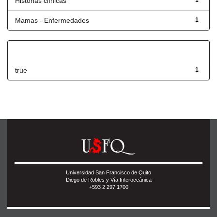
Historias clínicas
1
Mamas - Enfermedades
1
Has File(s)
true
1
Universidad San Francisco de Quito
Diego de Robles y Vía Interoceánica
+593 2 297 1700