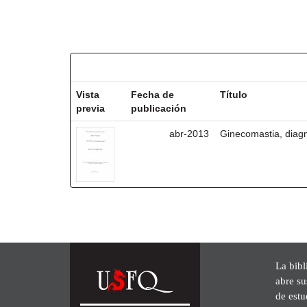
Resultados por ítem:
Vista
Fecha de
Título
previa
publicación
abr-2013
Ginecomastia, diagn
La bibl
abre su
de est