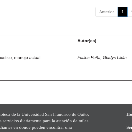
Anterior
1
Autor(es)
óstico, manejo actual
Fiallos Peña, Gladys Lilián
ioteca de la Universidad San Francisco de Quito,
Ho
s servicios diariamente para la atención de miles
udiantes en donde pueden encontrar una
Se