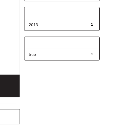
Fecha de lanzamiento
2013
1
Has File(s)
true
1