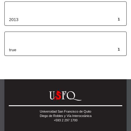
Fecha de lanzamiento
2013
1
Has File(s)
true
1
Universidad San Francisco de Quito
Diego de Robles y Vía Interoceánica
+593 2 297 1700