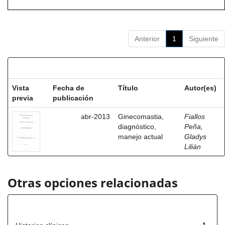
Anterior
1
Siguiente
Resultados por ítem:
Vista
Fecha de
Título
Autor(es)
previa
publicación
abr-2013
Ginecomastia,
Fiallos
diagnóstico,
Peña,
manejo actual
Gladys
Lilián
Otras opciones relacionadas
Título