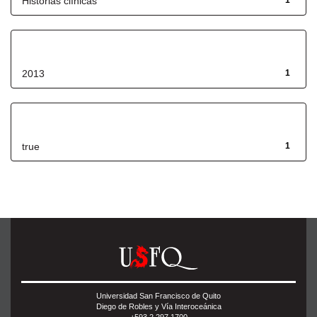
Historias clínicas
1
Fecha de lanzamiento
2013
1
Has File(s)
true
1
Universidad San Francisco de Quito
Diego de Robles y Vía Interoceánica
+593 2 297 1700