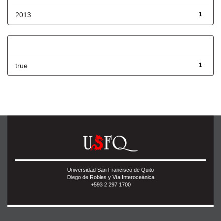
2013
1
Has File(s)
true
1
Universidad San Francisco de Quito
Diego de Robles y Vía Interoceánica
+593 2 297 1700