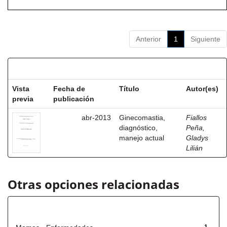
Anterior
1
Siguiente
Resultados por ítem:
Vista
Fecha de
Título
Autor(es)
previa
publicación
abr-2013
Ginecomastia,
Fiallos
diagnóstico,
Peña,
manejo actual
Gladys
Lilián
Otras opciones relacionadas
Título