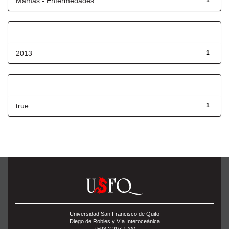
Mamas - Enfermedades
1
Fecha de lanzamiento
2013
1
Has File(s)
true
1
Universidad San Francisco de Quito
Diego de Robles y Vía Interoceánica
+593 2 297 1700