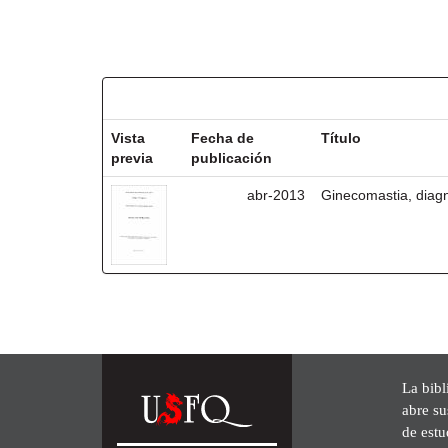
Resultados por ítem:
Vista
Fecha de
Título
previa
publicación
abr-2013
Ginecomastia, diagn
La bibl
abre su
de est