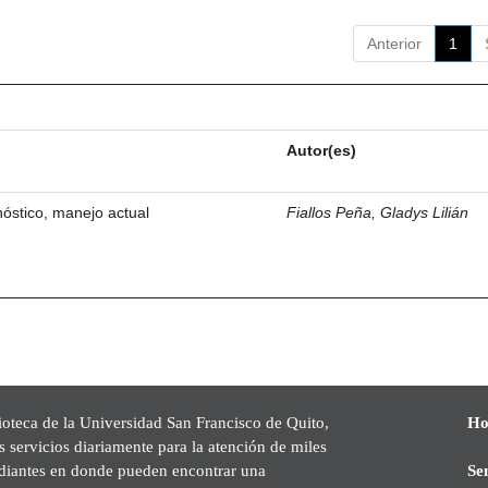
Anterior
1
Autor(es)
óstico, manejo actual
Fiallos Peña, Gladys Lilián
ioteca de la Universidad San Francisco de Quito,
Ho
s servicios diariamente para la atención de miles
udiantes en donde pueden encontrar una
Se