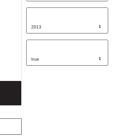
Fecha de lanzamiento
2013
1
Has File(s)
true
1