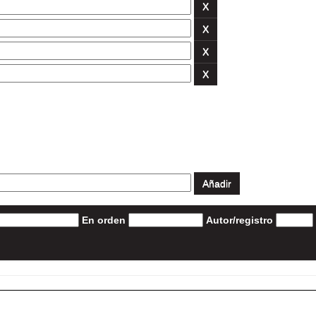
En orden
Autor/registro