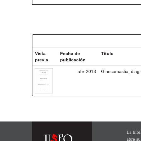
Resultados por ítem:
Vista
Fecha de
Título
previa
publicación
abr-2013
Ginecomastia, diagn
La bibl
abre su