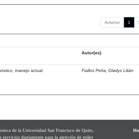
Anterior
1
Autor(es)
óstico, manejo actual
Fiallos Peña, Gladys Lilián
ioteca de la Universidad San Francisco de Quito,
Ho
s servicios diariamente para la atención de miles