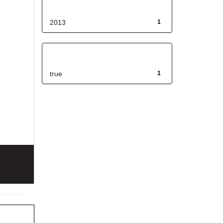
Fecha de lanzamiento
2013
1
Has File(s)
true
1