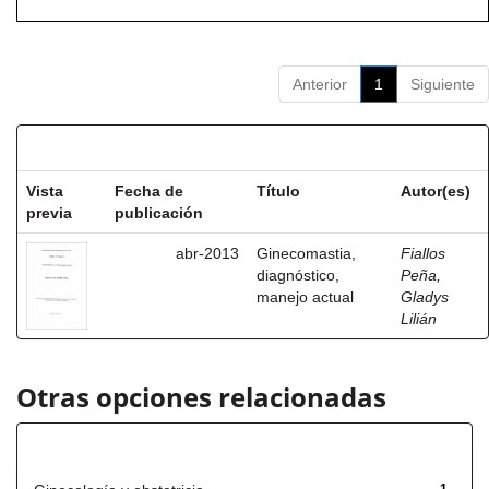
Anterior
1
Siguiente
Resultados por ítem:
Vista
Fecha de
Título
Autor(es)
previa
publicación
abr-2013
Ginecomastia,
Fiallos
diagnóstico,
Peña,
manejo actual
Gladys
Lilián
Otras opciones relacionadas
Título