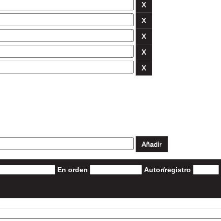
En orden
Autor/registro