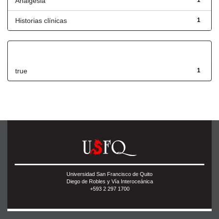
Analgesia
1
Historias clínicas
1
Has File(s)
true
1
Universidad San Francisco de Quito
Diego de Robles y Vía Interoceánica
+593 2 297 1700