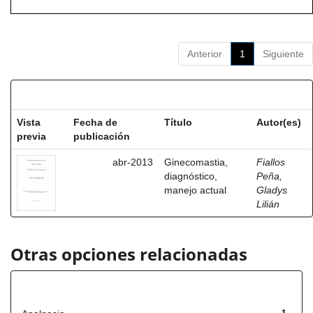
Anterior
1
Siguiente
Resultados por ítem:
Vista
Fecha de
Título
Autor(es)
previa
publicación
abr-2013
Ginecomastia,
Fiallos
diagnóstico,
Peña,
manejo actual
Gladys
Lilián
Otras opciones relacionadas
Título