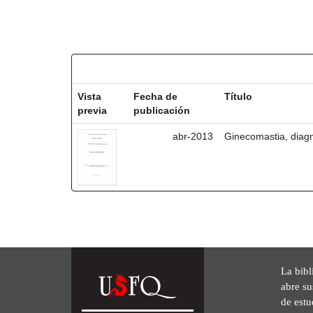
Resultados por ítem:
Vista
Fecha de
Título
previa
publicación
abr-2013
Ginecomastia, diagn
La bibl
abre su
de est