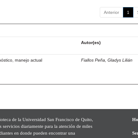
Anterior
1
Autor(es)
óstico, manejo actual
Fiallos Peña, Gladys Lilián
ioteca de la Universidad San Francisco de Quito,
Ho
s servicios diariamente para la atención de miles
udiantes en donde pueden encontrar una
Se