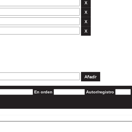
En orden
Autor/registro