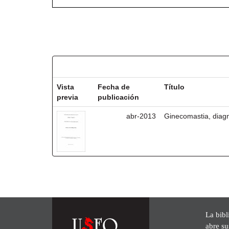
Resultados por ítem:
Vista
Fecha de
Título
previa
publicación
abr-2013
Ginecomastia, diagn
La bibl
abre su