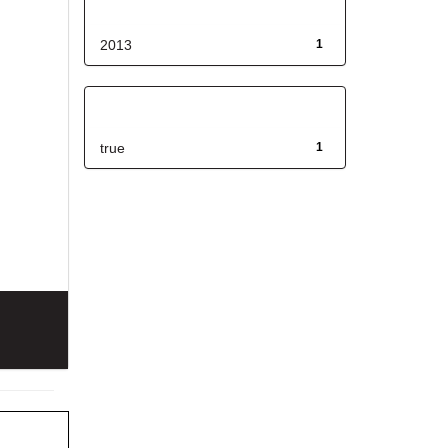
Fecha de lanzamiento
2013
1
Has File(s)
true
1