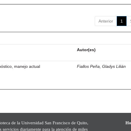
Anterior
1
Autor(es)
óstico, manejo actual
Fiallos Peña, Gladys Lilián
ioteca de la Universidad San Francisco de Quito,
Ho
s servicios diariamente para la atención de miles