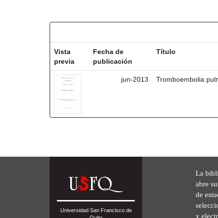
Resultados por ítem:
Vista
Fecha de
Título
previa
publicación
jun-2013
Tromboembolia pul
La bibl
abre su
de est
selecci
Universidad San Francisco de
y elect
Quito