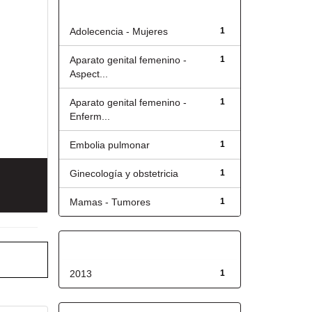
Título
Adolecencia - Mujeres
1
Aparato genital femenino -
1
Aspect...
Aparato genital femenino -
1
Enferm...
Embolia pulmonar
1
Ginecología y obstetricia
1
Mamas - Tumores
1
Fecha de lanzamiento
2013
1