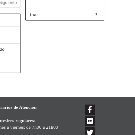
Has File(s)
Siguiente
true
1
ndo
rarios de Atención
mestres regulares:
nes a viernes: de 7h00 a 21h00