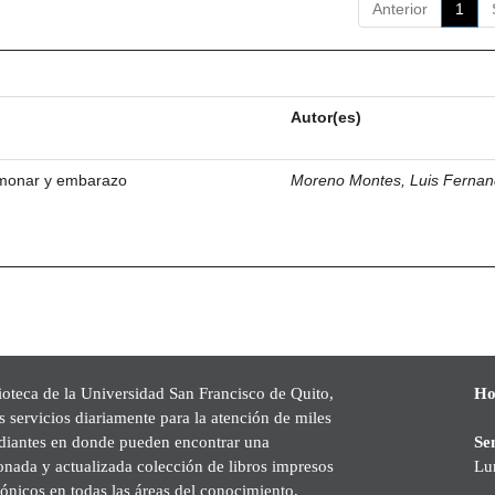
Anterior
1
Autor(es)
monar y embarazo
Moreno Montes, Luis Ferna
ioteca de la Universidad San Francisco de Quito,
Ho
s servicios diariamente para la atención de miles
udiantes en donde pueden encontrar una
Se
onada y actualizada colección de libros impresos
Lu
rónicos en todas las áreas del conocimiento,