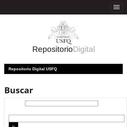
Skip
navigation
Repositorio
Digital
Repositorio Digital USFQ
Buscar
Buscar:
por