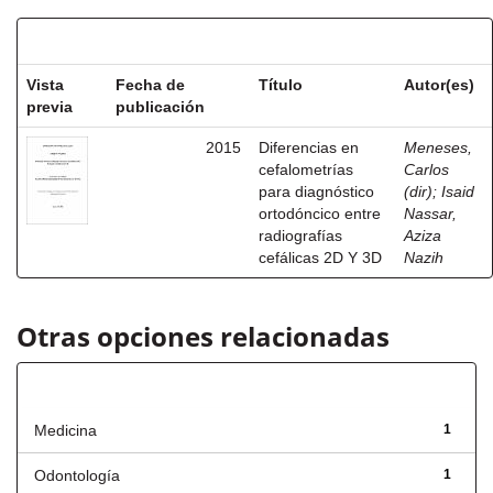
Resultados por ítem:
Vista
Fecha de
Título
Autor(es)
previa
publicación
2015
Diferencias en
Meneses,
cefalometrías
Carlos
para diagnóstico
(dir)
;
Isaid
ortodóncico entre
Nassar,
radiografías
Aziza
cefálicas 2D Y 3D
Nazih
Otras opciones relacionadas
Título
Medicina
1
Odontología
1