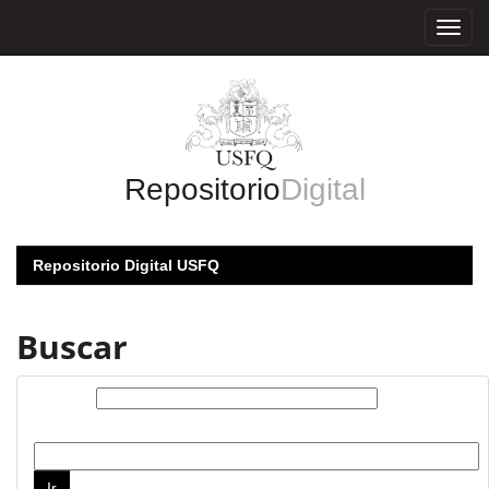
Skip
navigation
Repositorio
Digital
Repositorio Digital USFQ
Buscar
Buscar:
por