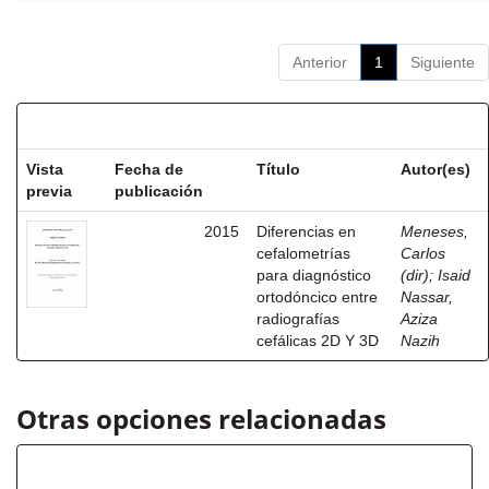
Anterior
1
Siguiente
Resultados por ítem:
Vista
Fecha de
Título
Autor(es)
previa
publicación
2015
Diferencias en
Meneses,
cefalometrías
Carlos
para diagnóstico
(dir)
;
Isaid
ortodóncico entre
Nassar,
radiografías
Aziza
cefálicas 2D Y 3D
Nazih
Otras opciones relacionadas
Título