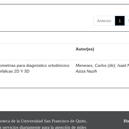
Anterior
1
Autor(es)
lometrías para diagnóstico ortodóncico
Meneses, Carlos (dir)
;
Isaid 
cefálicas 2D Y 3D
Aziza Nazih
ioteca de la Universidad San Francisco de Quito,
Ho
s servicios diariamente para la atención de miles