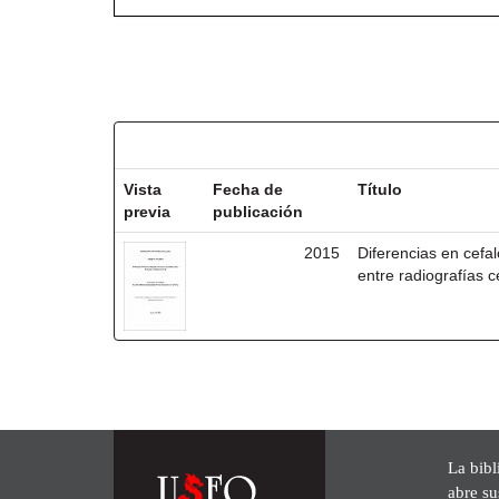
Resultados por ítem:
Vista
Fecha de
Título
previa
publicación
2015
Diferencias en cefa
entre radiografías 
La bibl
abre su