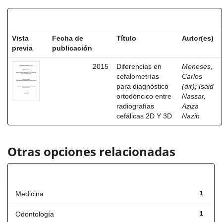
Resultados por ítem:
Vista
Fecha de
Título
Autor(es)
previa
publicación
2015
Diferencias en
Meneses,
cefalometrías
Carlos
para diagnóstico
(dir)
;
Isaid
ortodóncico entre
Nassar,
radiografías
Aziza
cefálicas 2D Y 3D
Nazih
Otras opciones relacionadas
Título
Medicina
1
Odontología
1