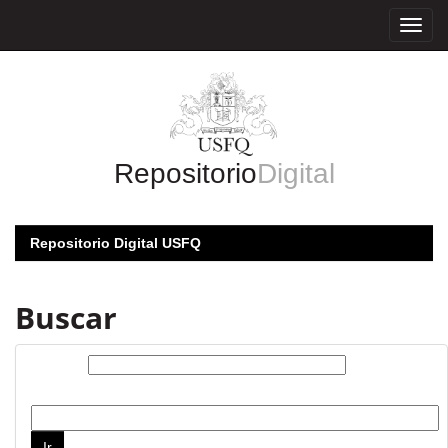
Skip
navigation
Repositorio
Digital
Repositorio Digital USFQ
Buscar
Buscar:
por