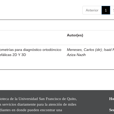
Anterior
1
Autor(es)
lometrías para diagnóstico ortodóncico
Meneses, Carlos (dir)
;
Isaid 
cefálicas 2D Y 3D
Aziza Nazih
ioteca de la Universidad San Francisco de Quito,
Ho
s servicios diariamente para la atención de miles
udiantes en donde pueden encontrar una
Se