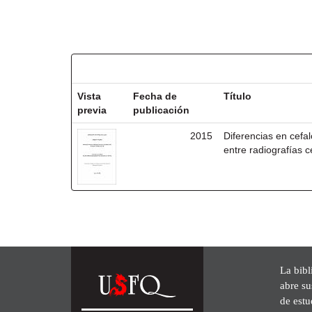
Resultados por ítem:
Vista
Fecha de
Título
previa
publicación
2015
Diferencias en cefa
entre radiografías 
La bibl
abre su
de est