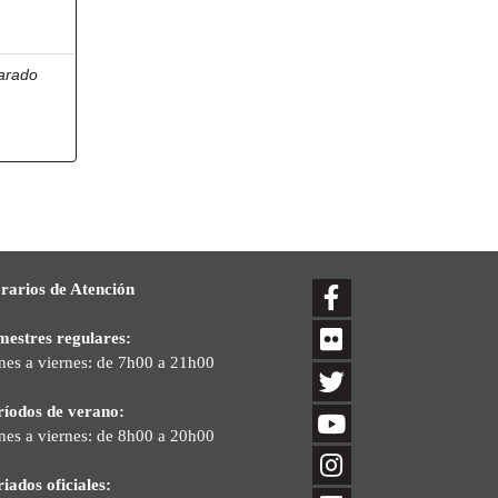
arado
rarios de Atención
mestres regulares:
nes a viernes: de 7h00 a 21h00
ríodos de verano:
nes a viernes: de 8h00 a 20h00
iados oficiales: