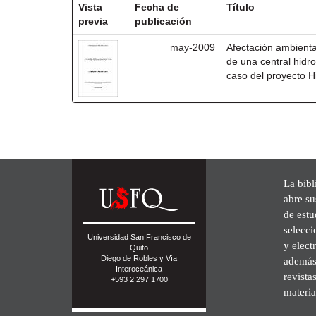
Vista
Fecha de
Título
previa
publicación
may-2009
Afectación ambienta
de una central hidro
caso del proyecto H
La bibl
abre su
de est
selecci
Universidad San Francisco de
y elect
Quito
Diego de Robles y Vía
además 
Interoceánica
revista
+593 2 297 1700
materia