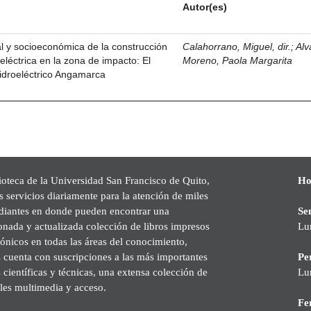
Autor(es)
l y socioeconómica de la construcción
Calahorrano, Miguel, dir.
;
Alv
eléctrica en la zona de impacto: El
Moreno, Paola Margarita
idroeléctrico Angamarca
ioteca de la Universidad San Francisco de Quito,
Ho
s servicios diariamente para la atención de miles
udiantes en donde pueden encontrar una
Se
onada y actualizada colección de libros impresos
Lu
rónicos en todas las áreas del conocimiento,
cuenta con suscripciones a las más importantes
Pe
s científicas y técnicas, una extensa colección de
Lu
les multimedia y acceso.
Fer