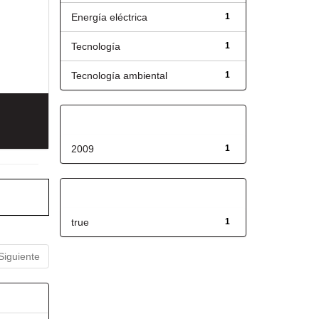
Energía eléctrica
1
Tecnología
1
Tecnología ambiental
1
Fecha de lanzamiento
2009
1
Has File(s)
true
1
Siguiente