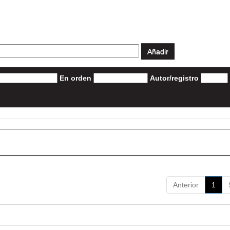
En orden
Autor/registro
Anterior
1