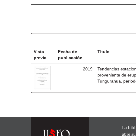
Resultados por ítem:
Vista
Fecha de
Título
previa
publicación
2019
Tendencias estacion
proveniente de erup
Tungurahua, perio
La bibl
abre su