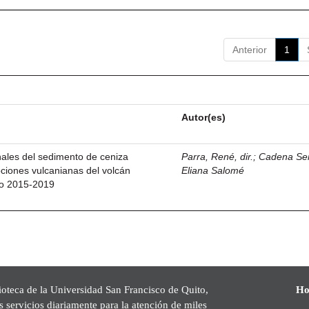
Anterior
1
Autor(es)
ales del sedimento de ceniza
Parra, René, dir.
;
Cadena Se
ciones vulcanianas del volcán
Eliana Salomé
do 2015-2019
ioteca de la Universidad San Francisco de Quito,
Ho
s servicios diariamente para la atención de miles