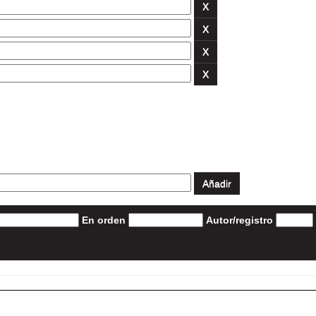
En orden
Autor/registro