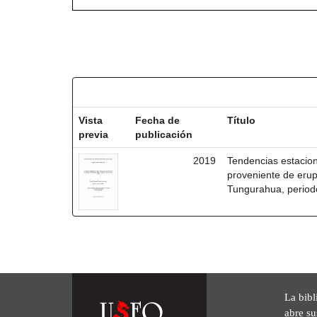
Resultados por ítem:
Vista
Fecha de
Título
previa
publicación
2019
Tendencias estacion
proveniente de erup
Tungurahua, perio
La bibl
abre su