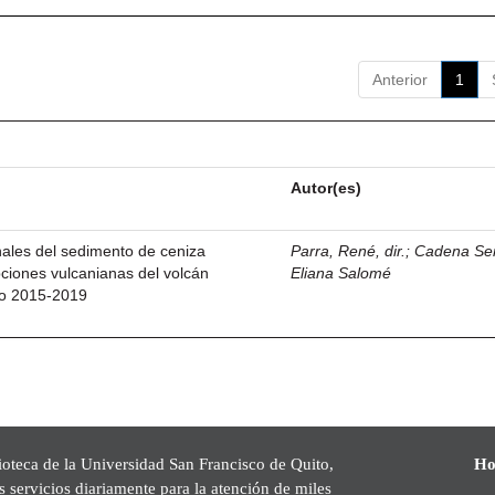
Anterior
1
Autor(es)
ales del sedimento de ceniza
Parra, René, dir.
;
Cadena Se
ciones vulcanianas del volcán
Eliana Salomé
do 2015-2019
ioteca de la Universidad San Francisco de Quito,
Ho
s servicios diariamente para la atención de miles