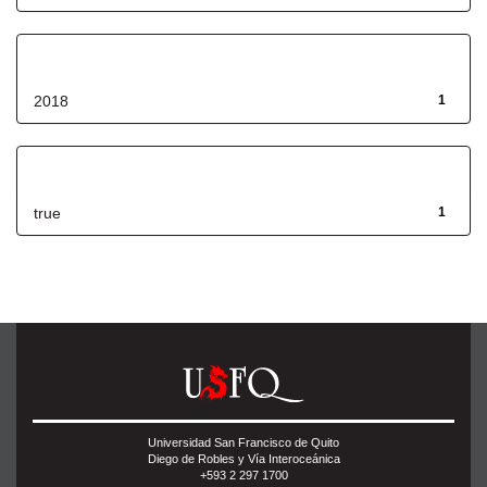
Fecha de lanzamiento
2018
1
Has File(s)
true
1
Universidad San Francisco de Quito
Diego de Robles y Vía Interoceánica
+593 2 297 1700