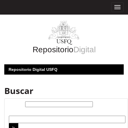
Skip
navigation
Repositorio
Digital
Repositorio Digital USFQ
Buscar
Buscar:
por