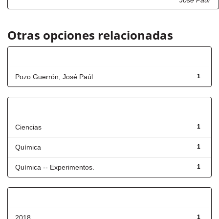
José Paúl
Otras opciones relacionadas
Autor
Pozo Guerrón, José Paúl
1
Título
Ciencias
1
Química
1
Química -- Experimentos.
1
Fecha de lanzamiento
2018
1