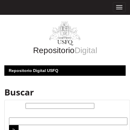
Skip
navigation
Repositorio
Digital
Repositorio Digital USFQ
Buscar
Buscar:
por