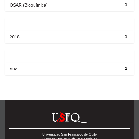
QSAR (Bioquímica)
1
Fecha de lanzamiento
2018
1
Has File(s)
true
1
Universidad San Francisco de Quito
Diego de Robles y Vía Interoceánica