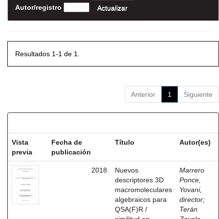
Autor/registro
Resultados 1-1 de 1.
Anterior
1
Siguiente
Resultados por ítem:
Vista
Fecha de
Título
Autor(es)
previa
publicación
2018
Nuevos
Marrero
descriptores 3D
Ponce,
macromoleculares
Yovani,
algebraicos para
director
;
QSA(F)R /
Terán