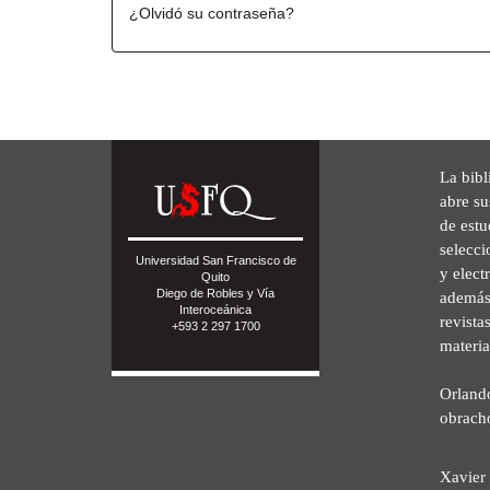
¿Olvidó su contraseña?
La bibl
abre su
de est
selecci
Universidad San Francisco de
y elect
Quito
Diego de Robles y Vía
además 
Interoceánica
revista
+593 2 297 1700
materia
Orland
obrach
Xavier 