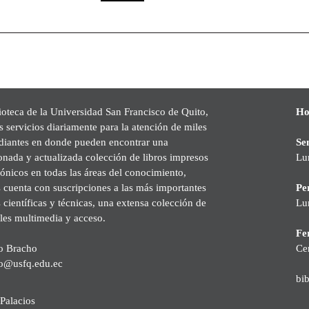
ioteca de la Universidad San Francisco de Quito,
Ho
s servicios diariamente para la atención de miles
udiantes en donde pueden encontrar una
Se
onada y actualizada colección de libros impresos
Lu
rónicos en todas las áreas del conocimiento,
cuenta con suscripciones a las más importantes
Pe
s científicas y técnicas, una extensa colección de
Lu
les multimedia y acceso.
Fer
o Bracho
Ce
o@usfq.edu.ec
bi
Palacios