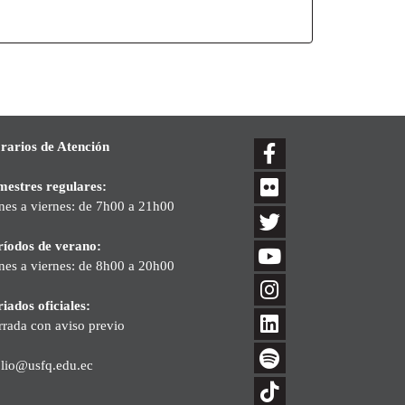
rarios de Atención
mestres regulares:
nes a viernes: de 7h00 a 21h00
ríodos de verano:
nes a viernes: de 8h00 a 20h00
iados oficiales:
rrada con aviso previo
blio@usfq.edu.ec