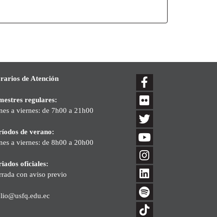
rarios de Atención
mestres regulares:
nes a viernes: de 7h00 a 21h00
ríodos de verano:
nes a viernes: de 8h00 a 20h00
iados oficiales:
rrada con aviso previo
blio@usfq.edu.ec