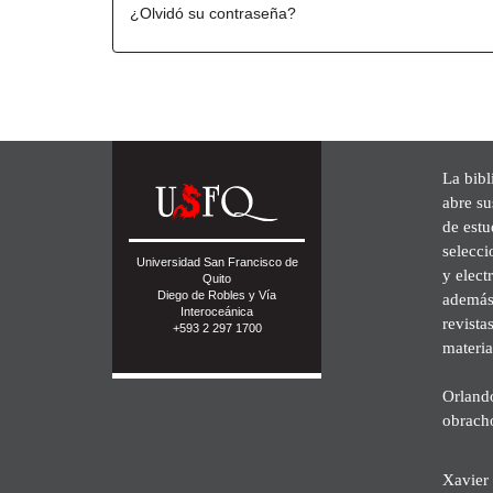
¿Olvidó su contraseña?
La bibl
abre su
de est
selecci
Universidad San Francisco de
y elect
Quito
Diego de Robles y Vía
además 
Interoceánica
revista
+593 2 297 1700
materia
Orland
obrach
Xavier 