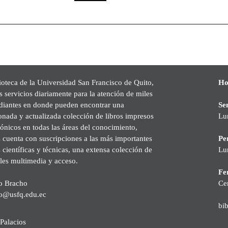
ioteca de la Universidad San Francisco de Quito,
Ho
s servicios diariamente para la atención de miles
udiantes en donde pueden encontrar una
Se
onada y actualizada colección de libros impresos
Lu
rónicos en todas las áreas del conocimiento,
cuenta con suscripciones a las más importantes
Pe
s científicas y técnicas, una extensa colección de
Lu
les multimedia y acceso.
Fer
o Bracho
Ce
o@usfq.edu.ec
bi
Palacios