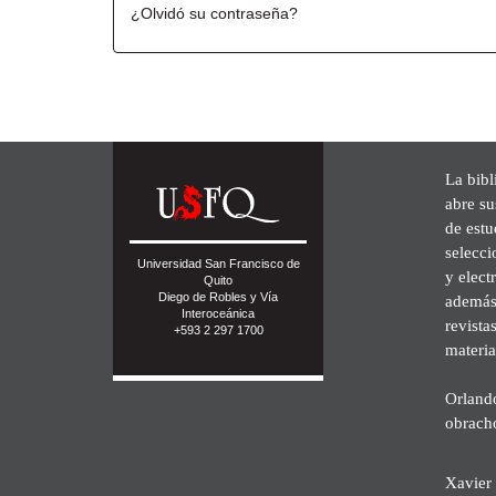
¿Olvidó su contraseña?
La bibl
abre su
de est
selecci
Universidad San Francisco de
y elect
Quito
Diego de Robles y Vía
además 
Interoceánica
revista
+593 2 297 1700
materia
Orland
obrach
Xavier 