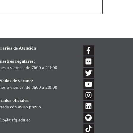
rarios de Atención
mestres regulares:
nes a viernes: de 7h00 a 21h00
ríodos de verano:
nes a viernes: de 8h00 a 20h00
iados oficiales:
rrada con aviso previo
blio@usfq.edu.ec