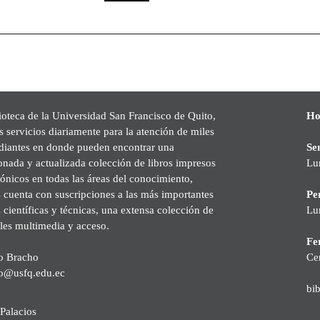
ioteca de la Universidad San Francisco de Quito,
Ho
s servicios diariamente para la atención de miles
udiantes en donde pueden encontrar una
Se
onada y actualizada colección de libros impresos
Lu
rónicos en todas las áreas del conocimiento,
cuenta con suscripciones a las más importantes
Pe
s científicas y técnicas, una extensa colección de
Lu
les multimedia y acceso.
Fer
o Bracho
Ce
o@usfq.edu.ec
bi
Palacios