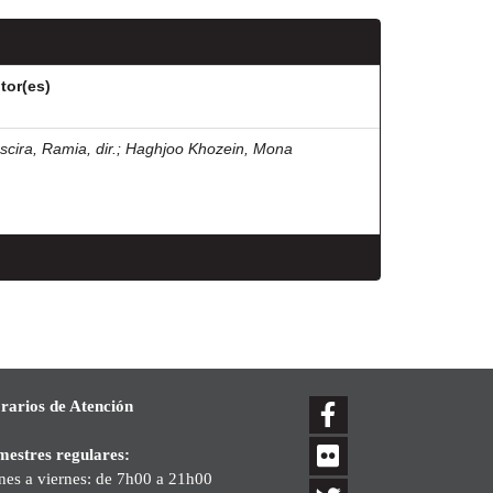
tor(es)
scira, Ramia, dir.
;
Haghjoo Khozein, Mona
rarios de Atención
mestres regulares:
nes a viernes: de 7h00 a 21h00