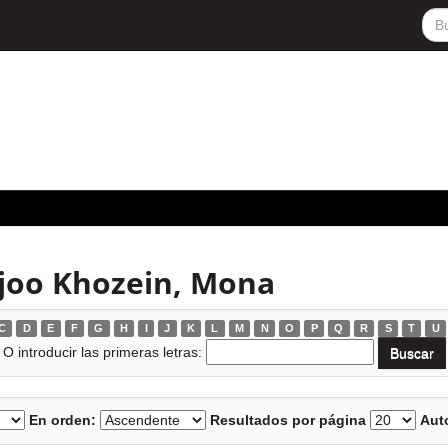
joo Khozein, Mona
C
D
E
F
G
H
I
J
K
L
M
N
O
P
Q
R
S
T
U
O introducir las primeras letras:
En orden:
Resultados por página
Auto