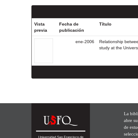
Vista
Fecha de
Título
previa
publicación
ene-2006
Relationship betwee
study at the Univer
La bibl
abre su
de est
selecci
Universidad San Francisco de