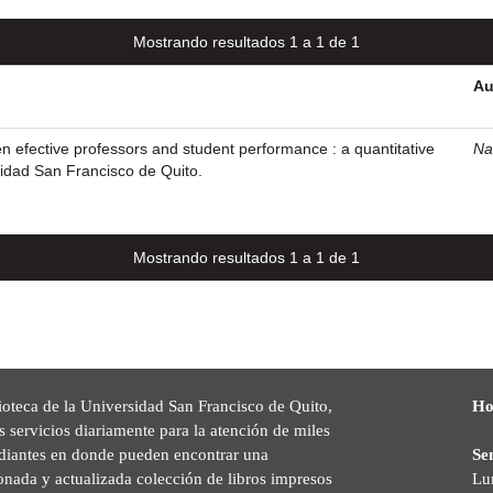
Mostrando resultados 1 a 1 de 1
Au
n efective professors and student performance : a quantitative
Na
sidad San Francisco de Quito.
Mostrando resultados 1 a 1 de 1
ioteca de la Universidad San Francisco de Quito,
Ho
s servicios diariamente para la atención de miles
udiantes en donde pueden encontrar una
Se
onada y actualizada colección de libros impresos
Lu