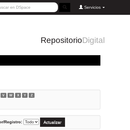
Servicios
Repositorio
Digital
V
W
X
Y
Z
r/Registro: