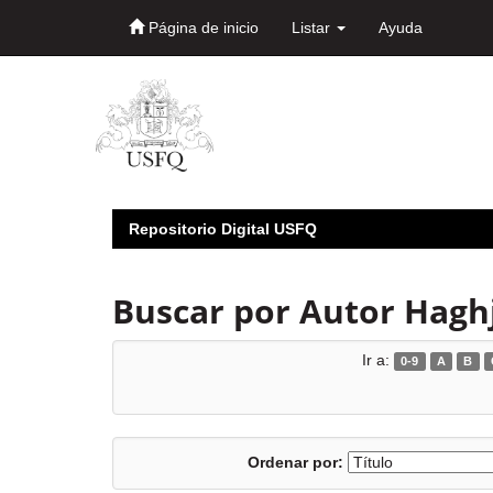
Página de inicio
Listar
Ayuda
Skip
navigation
Repositorio Digital USFQ
Buscar por Autor Hagh
Ir a:
0-9
A
B
Ordenar por: