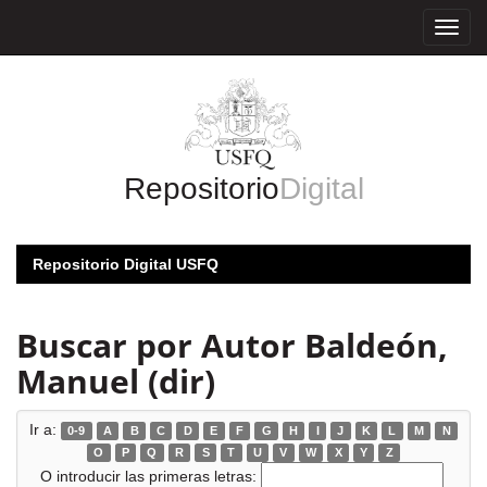
Skip
navigation
Repositorio
Digital
Repositorio Digital USFQ
Buscar por Autor Baldeón,
Manuel (dir)
Ir a:
0-9
A
B
C
D
E
F
G
H
I
J
K
L
M
N
O
P
Q
R
S
T
U
V
W
X
Y
Z
O introducir las primeras letras: