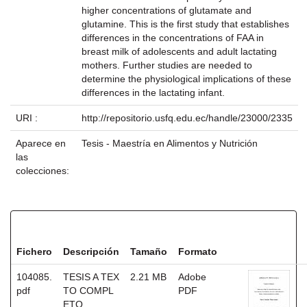
higher concentrations of glutamate and
glutamine. This is the first study that establishes
differences in the concentrations of FAA in
breast milk of adolescents and adult lactating
mothers. Further studies are needed to
determine the physiological implications of these
differences in the lactating infant.
URI :
http://repositorio.usfq.edu.ec/handle/23000/2335
Aparece en
Tesis - Maestría en Alimentos y Nutrición
las
colecciones:
Ficheros en este ítem:
Fichero
Descripción
Tamaño
Formato
104085.
TESIS A TEX
2.21 MB
Adobe
pdf
TO COMPL
PDF
ETO