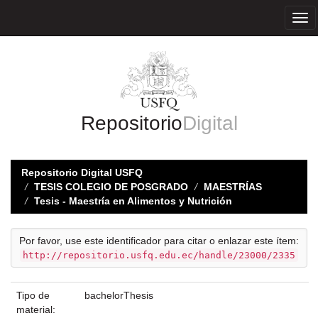
Skip
navigation
Repositorio
Digital
Repositorio Digital USFQ
TESIS COLEGIO DE POSGRADO
MAESTRÍAS
Tesis - Maestría en Alimentos y Nutrición
Por favor, use este identificador para citar o enlazar este ítem:
http://repositorio.usfq.edu.ec/handle/23000/2335
Tipo de
bachelorThesis
material: