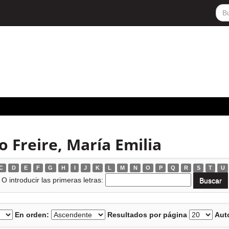
o Freire, María Emilia
C
D
E
F
G
H
I
J
K
L
M
N
O
P
Q
R
S
T
U
O introducir las primeras letras:
En orden:
Resultados por página
Auto