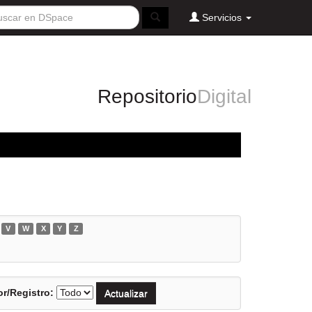
Servicios
Repositorio
Digital
V
W
X
Y
Z
r/Registro: