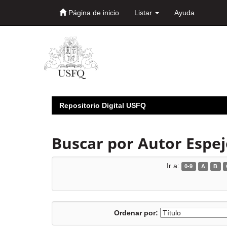
Página de inicio
Listar
Ayuda
Skip
navigation
Repositorio Digital USFQ
Buscar por Autor Espej
Ir a:
0-9
A
B
Ordenar por: