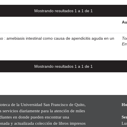
Mostrando resultados 1 a 1 de 1
Au
o : amebiasis intestinal como causa de apendicitis aguda en un
To
Em
Mostrando resultados 1 a 1 de 1
ioteca de la Universidad San Francisco de Quito,
Ho
s servicios diariamente para la atención de miles
udiantes en donde pueden encontrar una
Se
onada y actualizada colección de libros impresos
Lu