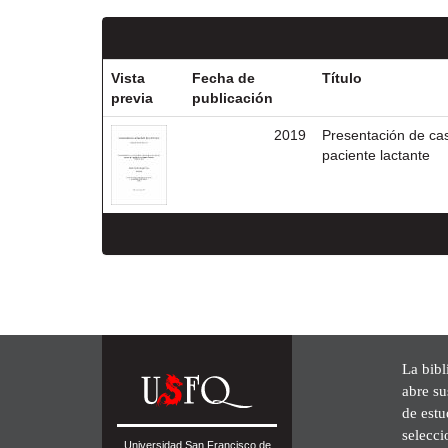
Vista
Fecha de
Título
previa
publicación
2019
Presentación de cas
paciente lactante
La bibl
abre su
de est
selecci
Universidad San Francisco de