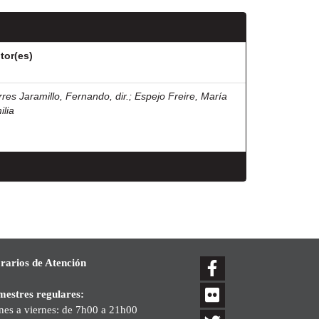
tor(es)
rres Jaramillo, Fernando, dir.
;
Espejo Freire, María
ilia
rarios de Atención
mestres regulares:
nes a viernes: de 7h00 a 21h00