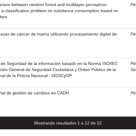
ison between random forest and multilayer perceptron
Pé
n a classification problem on substance consumption based on
tors
sas de cáncer de mama utilizando procesamiento digital de
Pé
 de Seguridad de la información basado en la Norma ISO/IEC
Pé
cción General de Seguridad Ciudadana y Orden Público de la
Se
l de la Policía Nacional - DGSCyOP
al de gestión de cambios en CADH
Pé
Mostrando resultados 1 a 12 de 12