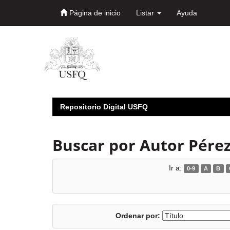
Página de inicio
Listar
Ayuda
Skip
navigation
Repositorio Digital USFQ
Buscar por Autor Pérez 
Ir a:
0-9
A
B
Ordenar por: