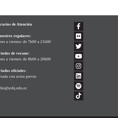
rarios de Atención
mestres regulares:
nes a viernes: de 7h00 a 21h00
ríodos de verano:
nes a viernes: de 8h00 a 20h00
iados oficiales:
rrada con aviso previo
blio@usfq.edu.ec