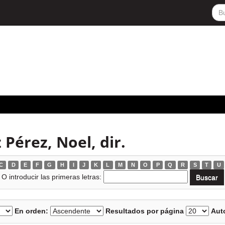
Pérez, Noel, dir.
C
D
E
F
G
H
I
J
K
L
M
N
O
P
Q
R
S
T
U
O introducir las primeras letras:
En orden:
Resultados por página
Auto