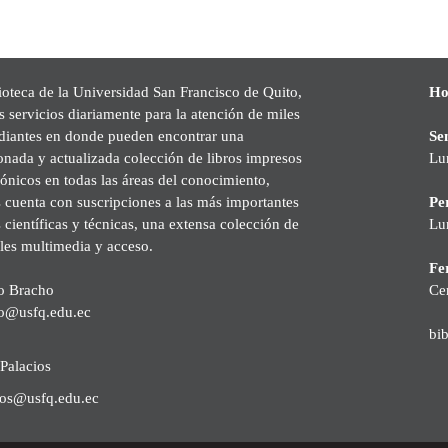
ioteca de la Universidad San Francisco de Quito,
Ho
s servicios diariamente para la atención de miles
udiantes en donde pueden encontrar una
Se
onada y actualizada colección de libros impresos
Lu
rónicos en todas las áreas del conocimiento,
cuenta con suscripciones a las más importantes
Pe
s científicas y técnicas, una extensa colección de
Lu
les multimedia y acceso.
Fer
o Bracho
Ce
o@usfq.edu.ec
bi
Palacios
ios@usfq.edu.ec