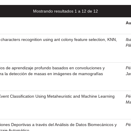
Mostrando resultados 1 a 12 de 12
Au
 characters recognition using ant colony feature selection, KNN,
Iba
Pil
los de aprendizaje profundo basados en convoluciones y
Pé
ra la detección de masas en imágenes de mamografías
Ja
vent Classification Using Metaheuristic and Machine Learning
Pé
Ma
siones Deportivas a través del Análisis de Datos Biomecánicos y
Pé
zaje Automático