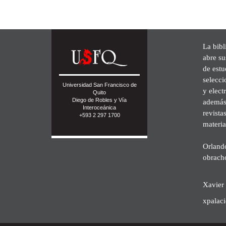
La bibl
abre su
de est
selecci
Universidad San Francisco de
y elect
Quito
Diego de Robles y Vía
además 
Interoceánica
revista
+593 2 297 1700
materia
Orland
obrach
Xavier 
xpalac