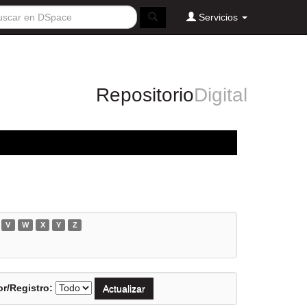
Servicios
Repositorio
Digital
V
W
X
Y
Z
r/Registro: