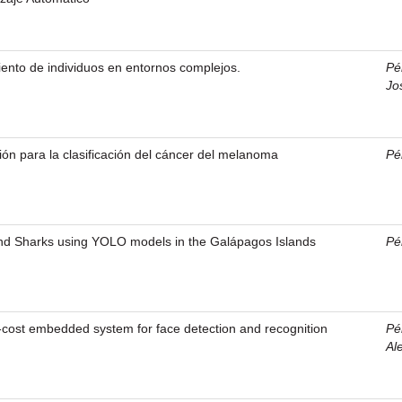
ento de individuos en entornos complejos.
Pé
Jo
ión para la clasificación del cáncer del melanoma
Pé
nd Sharks using YOLO models in the Galápagos Islands
Pé
-cost embedded system for face detection and recognition
Pé
Al