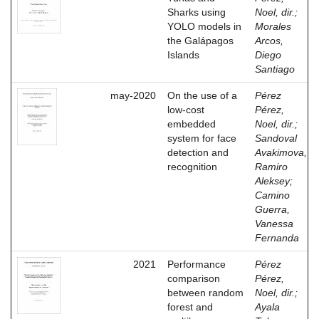
Sharks using
Noel, dir.
;
YOLO models in
Morales
the Galápagos
Arcos,
Islands
Diego
Santiago
may-2020
On the use of a
Pérez
low-cost
Pérez,
embedded
Noel, dir.
;
system for face
Sandoval
detection and
Avakimova,
recognition
Ramiro
Aleksey
;
Camino
Guerra,
Vanessa
Fernanda
2021
Performance
Pérez
comparison
Pérez,
between random
Noel, dir.
;
forest and
Ayala