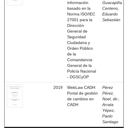
información
Guacapiña
basado en la
Centeno,
Norma ISO/IEC
Eduardo
27001 para la
Sebastián
Dirección
General de
Seguridad
Ciudadana y
Orden Público
de la
Comandancia
General de la
Policía Nacional
- DGSCyOP
2019
WebLaw CADH:
Pérez
Portal de gestión
Pérez,
de cambios en
Noel, dir.
;
CADH
Arrata
Yépez,
Paolo
Santiago