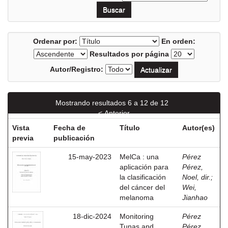
Ordenar por:
En orden:
Resultados por página
Autor/Registro:
Mostrando resultados 6 a 12 de 12
< Anterior
Vista
Fecha de
Título
Autor(es)
previa
publicación
15-may-2023
MelCa : una
Pérez
aplicación para
Pérez,
la clasificación
Noel, dir.
;
del cáncer del
Wei,
melanoma
Jianhao
18-dic-2024
Monitoring
Pérez
Tunas and
Pérez,