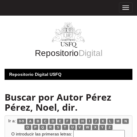
Skip
navigation
Repositorio
Digital
Repositorio Digital USFQ
Buscar por Autor Pérez
Pérez, Noel, dir.
Ir a:
0-9
A
B
C
D
E
F
G
H
I
J
K
L
M
N
O
P
Q
R
S
T
U
V
W
X
Y
Z
O introducir las primeras letras: