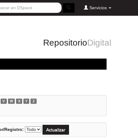
Servicios
Repositorio
Digital
V
W
X
Y
Z
r/Registro: