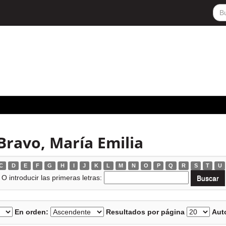
Bravo, María Emilia
C
D
E
F
G
H
I
J
K
L
M
N
O
P
Q
R
S
T
U
O introducir las primeras letras:
En orden:
Resultados por página
Auto