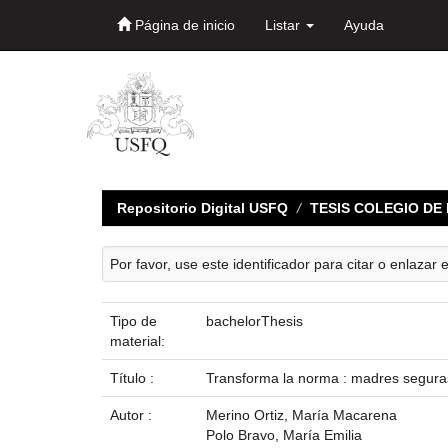
Página de inicio
Listar
Ayuda
Skip
navigation
Repositorio Digital USFQ
TESIS COLEGIO D
Por favor, use este identificador para citar o enlazar 
Tipo de
bachelorThesis
material:
Título :
Transforma la norma : madres seguras
Autor :
Merino Ortiz, María Macarena
Polo Bravo, María Emilia