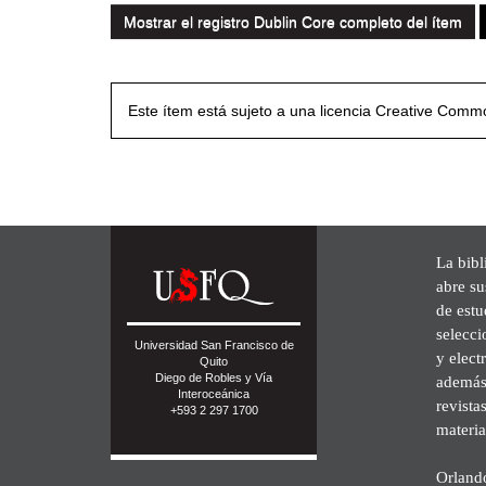
Mostrar el registro Dublin Core completo del ítem
Este ítem está sujeto a una licencia Creative Com
La bibl
abre su
de est
selecci
Universidad San Francisco de
y elect
Quito
Diego de Robles y Vía
además 
Interoceánica
revista
+593 2 297 1700
materia
Orland