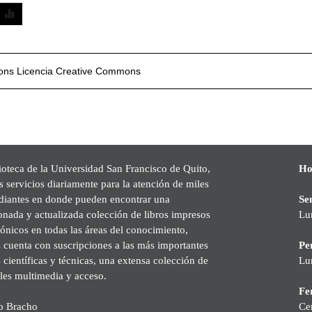
mons
Licencia Creative Commons
ioteca de la Universidad San Francisco de Quito,
Ho
s servicios diariamente para la atención de miles
udiantes en donde pueden encontrar una
Se
onada y actualizada colección de libros impresos
Lu
rónicos en todas las áreas del conocimiento,
cuenta con suscripciones a las más importantes
Pe
s científicas y técnicas, una extensa colección de
Lu
les multimedia y acceso.
Fer
o Bracho
Ce