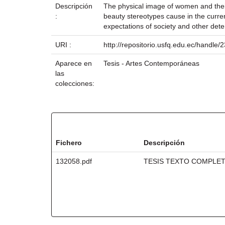
Descripción
The physical image of women and their
:
beauty stereotypes cause in the curren
expectations of society and other deter
URI :
http://repositorio.usfq.edu.ec/handle
Aparece en
Tesis - Artes Contemporáneas
las
colecciones:
Ficheros en este ítem:
Fichero
Descripción
132058.pdf
TESIS TEXTO COMPLE