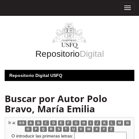
Skip
navigation
Repositorio
Digital
Repositorio Digital USFQ
Buscar por Autor Polo
Bravo, María Emilia
Ir a:
0-9
A
B
C
D
E
F
G
H
I
J
K
L
M
N
O
P
Q
R
S
T
U
V
W
X
Y
Z
O introducir las primeras letras: