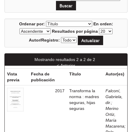
Ordenar por:
En orden:
Resultados por página
Autor/Registro:
Mostrando resultados 2 a 2 de 2
< Anterior
Vista
Fecha de
Título
Autor(es)
previa
publicación
2017
Transforma la
Falconí,
norma : madres
Gabriela,
seguras, hijas
dir.
;
seguras
Merino
Ortiz,
María
Macarena
;