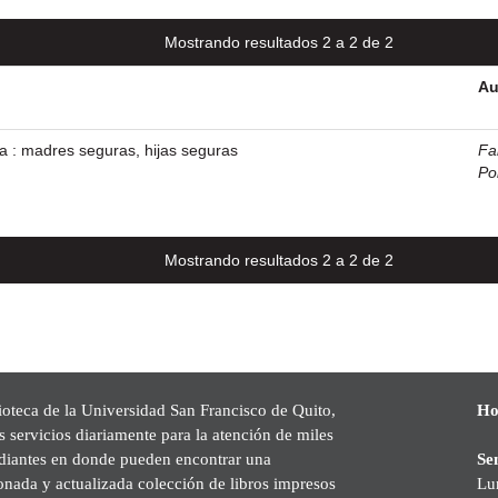
Mostrando resultados 2 a 2 de 2
Au
a : madres seguras, hijas seguras
Fal
Po
Mostrando resultados 2 a 2 de 2
ioteca de la Universidad San Francisco de Quito,
Ho
s servicios diariamente para la atención de miles
udiantes en donde pueden encontrar una
Se
onada y actualizada colección de libros impresos
Lu