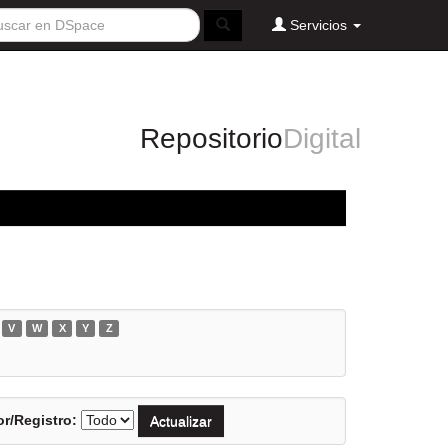
Servicios
Repositorio
Digital
V
W
X
Y
Z
r/Registro: