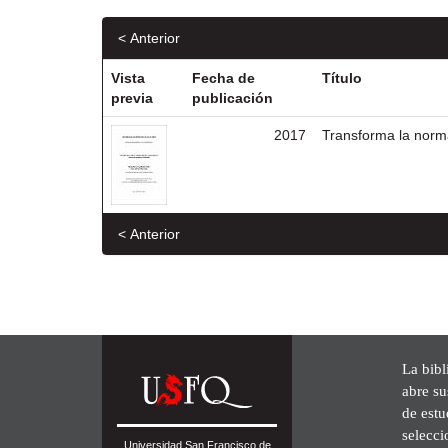
< Anterior
Vista
Fecha de
Título
previa
publicación
2017
Transforma la norm
< Anterior
La bibl
abre su
de est
selecci
Universidad San Francisco de