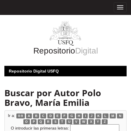
Skip
navigation
Repositorio
Digital
Repositorio Digital USFQ
Buscar por Autor Polo
Bravo, María Emilia
Ir a:
0-9
A
B
C
D
E
F
G
H
I
J
K
L
M
N
O
P
Q
R
S
T
U
V
W
X
Y
Z
O introducir las primeras letras: