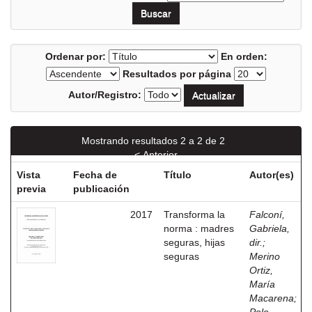
Ordenar por:
En orden:
Resultados por página
Autor/Registro:
Mostrando resultados 2 a 2 de 2
< Anterior
Vista
Fecha de
Título
Autor(es)
previa
publicación
2017
Transforma la
Falconí,
norma : madres
Gabriela,
seguras, hijas
dir.
;
seguras
Merino
Ortiz,
María
Macarena
;